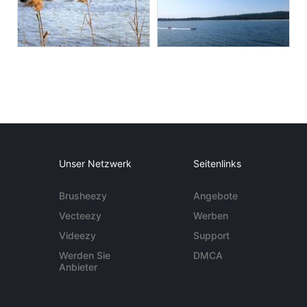
Unser Netzwerk
Seitenlinks
Brusheezy
Angebote
Vecteezy
Werben
Videezy
Support
Werden Sie
DMCA
Anbieter