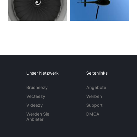
Unser Netzwerk
Seitenlinks
Brusheezy
Angebote
Vecteezy
Werben
Videezy
Support
Werden Sie
DMCA
Anbieter