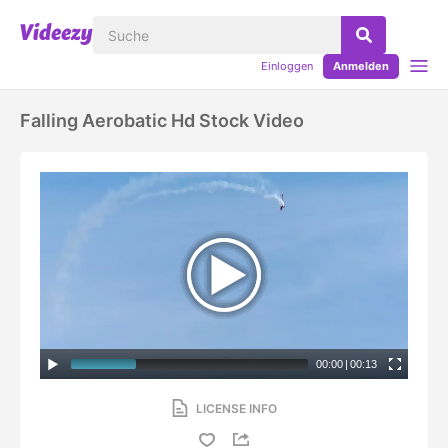
Einloggen
Anmelden
Falling Aerobatic Hd Stock Video
00:00
|
00:13
LICENSE INFO