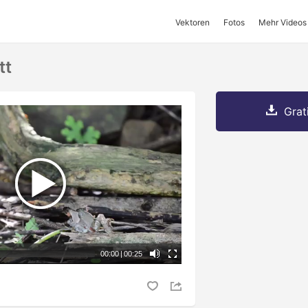
Vektoren
Fotos
Mehr Videos
tt
Grat
00:00
|
00:25