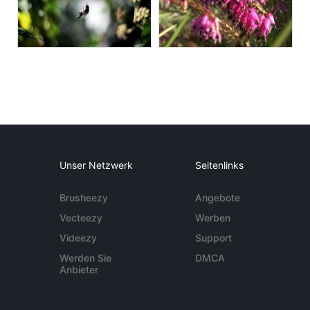
Unser Netzwerk
Seitenlinks
Brusheezy
Angebote
Vecteezy
Werben
Videezy
Support
Werden Sie
DMCA
Anbieter