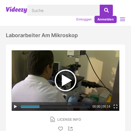
Einloggen
Anmelden
Laborarbeiter Am Mikroskop
00:00
|
00:14
LICENSE INFO