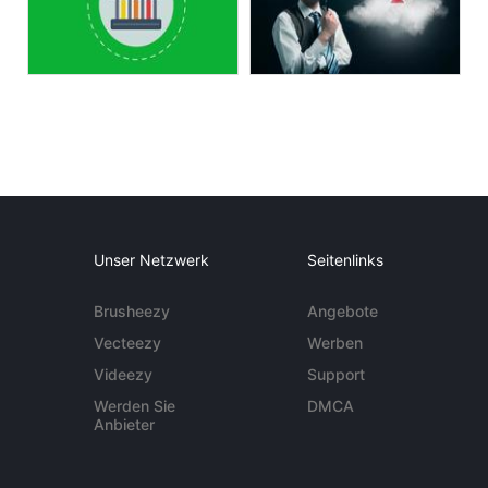
Unser Netzwerk
Seitenlinks
Brusheezy
Angebote
Vecteezy
Werben
Videezy
Support
Werden Sie
DMCA
Anbieter