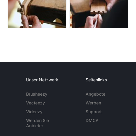
Unser Netzwerk
Seitenlinks
Brusheezy
Angebote
Vecteezy
Werben
Videezy
Support
Werden Sie
DMCA
Anbieter