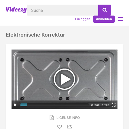
Einloggen
Anmelden
Elektronische Korrektur
00:00
|
00:40
LICENSE INFO