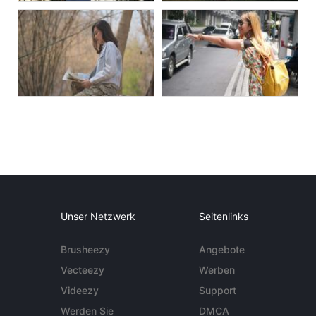
Unser Netzwerk
Seitenlinks
Brusheezy
Angebote
Vecteezy
Werben
Videezy
Support
Werden Sie
DMCA