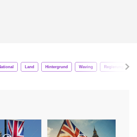
National
Land
Hintergrund
Waving
Regierung