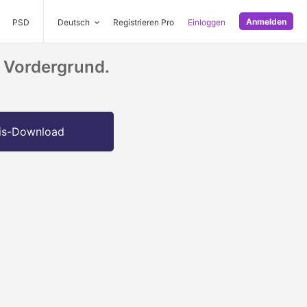
Anmelden
PSD
Deutsch
Registrieren Pro
Einloggen
m Vordergrund.
is-Download