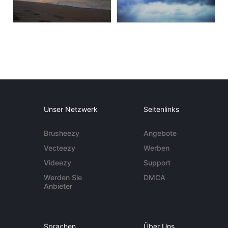
Unser Netzwerk
Seitenlinks
Brusheezy
Angebote
Vecteezy
Werben
Videezy
Support
Werden Sie
DMCA
Anbieter
Sprachen
Über Uns