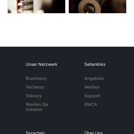
Unser Netzwerk
Seitenlinks
Brusheezy
Angebote
Vecteezy
Werben
Videezy
Support
Werden Sie
DMCA
Anbieter
Sprachen
Über Uns