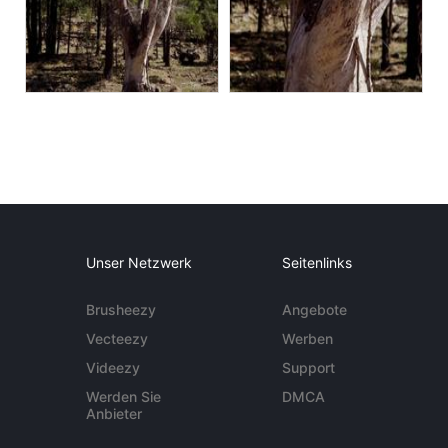
Unser Netzwerk
Seitenlinks
Brusheezy
Angebote
Vecteezy
Werben
Videezy
Support
Werden Sie
DMCA
Anbieter