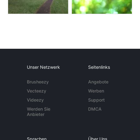
Unser Netzwerk
Seitenlinks
Brusheezy
Angebote
Vecteezy
Werben
Videezy
Support
Werden Sie
DMCA
Anbieter
Sprachen
Über Uns