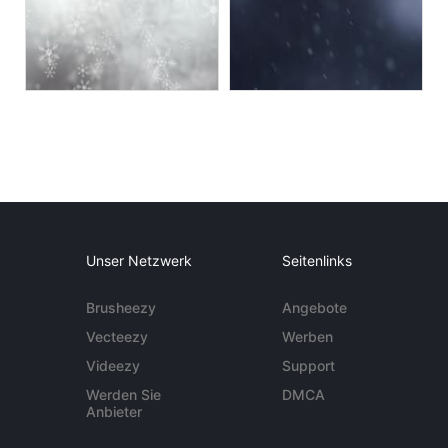
Unser Netzwerk
Seitenlinks
Brusheezy
Angebote
Vecteezy
Werben
Videezy
Support
Werden Sie
DMCA
Anbieter