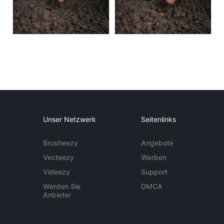
Unser Netzwerk
Seitenlinks
Brusheezy
Angebote
Vecteezy
Werben
Videezy
Support
Werden Sie
DMCA
Anbieter