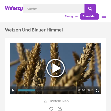
Einloggen
Anmelden
Weizen Und Blauer Himmel
00:00
|
00:10
LICENSE INFO