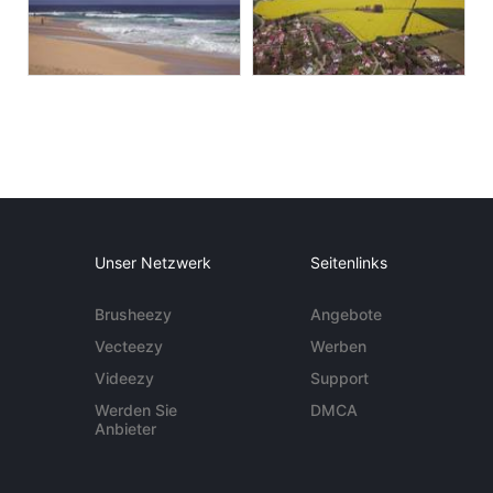
Unser Netzwerk
Seitenlinks
Brusheezy
Angebote
Vecteezy
Werben
Videezy
Support
Werden Sie
DMCA
Anbieter