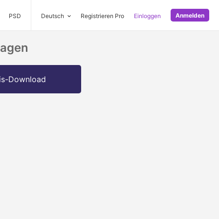
Anmelden
PSD
Deutsch
Registrieren Pro
Einloggen
lagen
is-Download