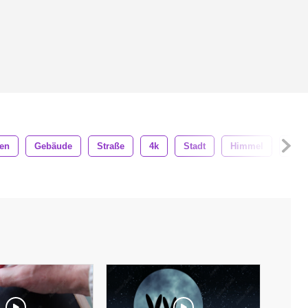
fen
Gebäude
Straße
4k
Stadt
Himmel
Grü