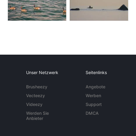
Unser Netzwerk
Seitenlinks
Brusheezy
Angebote
Vecteezy
Werben
Videezy
Support
Werden Sie
DMCA
Anbieter