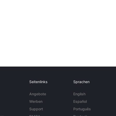
Seitenlinks
Sprachen
Angebote
English
Werben
Español
Support
Português