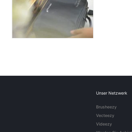
Unser Netzwerk
Brusheezy
Vecteezy
Videezy