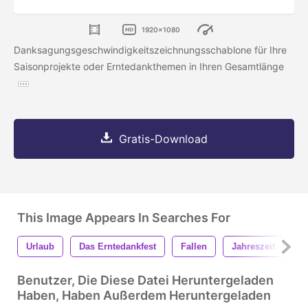
1920x1080
Danksagungsgeschwindigkeitszeichnungsschablone für Ihre
Saisonprojekte oder Erntedankthemen in Ihren Gesamtlänge
Gratis-Download
This Image Appears In Searches For
Urlaub
Das Erntedankfest
Fallen
Jahreszeit
Z
Benutzer, Die Diese Datei Heruntergeladen
Haben, Haben Außerdem Heruntergeladen