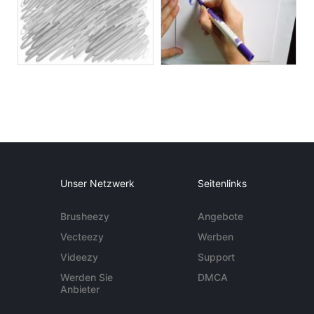
Unser Netzwerk
Seitenlinks
Brusheezy
Angebote
Vecteezy
Werben
Videezy
Support
Werden Sie
DMCA
Anbieter