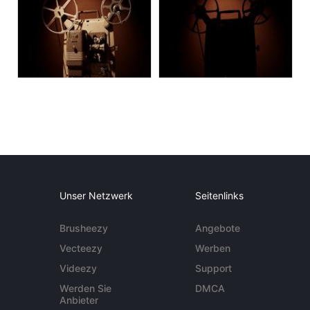
Unser Netzwerk
Seitenlinks
Brusheezy
Angebote
Vecteezy
Werben
Videezy
Support
Werden Sie
DMCA
Anbieter