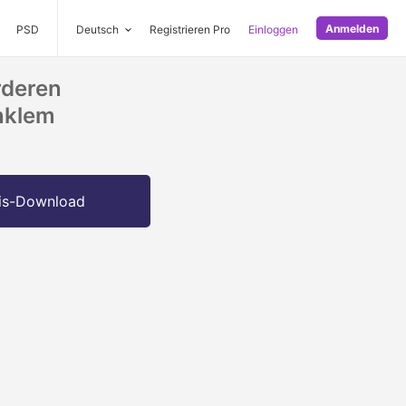
Anmelden
PSD
Deutsch
Registrieren Pro
Einloggen
rderen
unklem
is-Download