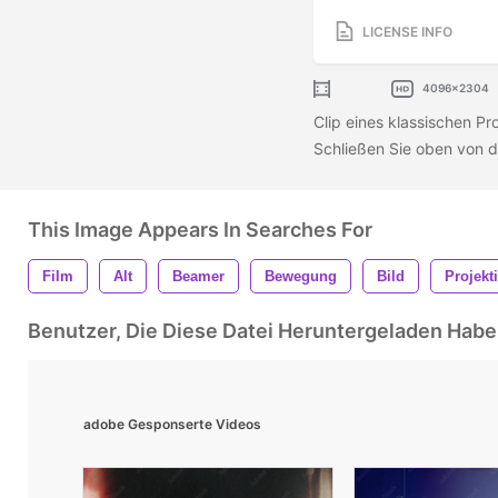
LICENSE INFO
4096x2304
Clip eines klassischen Pr
Schließen Sie oben von de
This Image Appears In Searches For
Film
Alt
Beamer
Bewegung
Bild
Projekt
Benutzer, Die Diese Datei Heruntergeladen Ha
adobe Gesponserte Videos