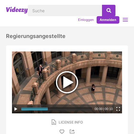
Einloggen
Anmelden
Regierungsangestellte
00:00
|
00:10
LICENSE INFO