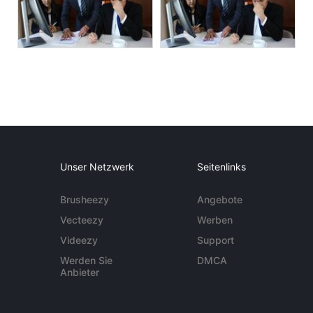
Unser Netzwerk
Seitenlinks
Brusheezy
Angebote
Vecteezy
Werben
Videezy
Support
Werden Sie
DMCA
Anbieter