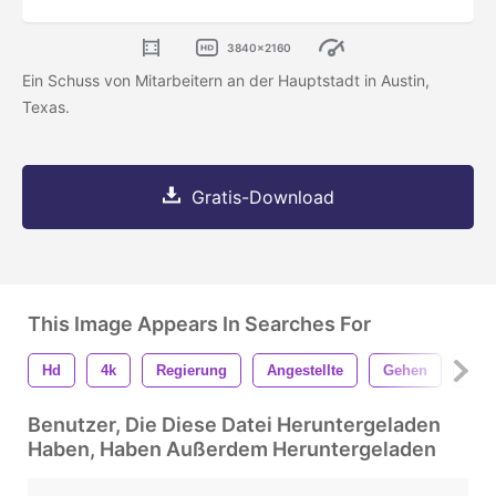
3840x2160
Ein Schuss von Mitarbeitern an der Hauptstadt in Austin,
Texas.
Gratis-Download
This Image Appears In Searches For
Hd
4k
Regierung
Angestellte
Gehen
Tele
Benutzer, Die Diese Datei Heruntergeladen
Haben, Haben Außerdem Heruntergeladen