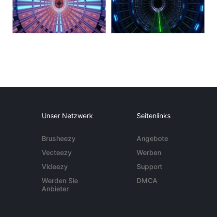
Unser Netzwerk
Seitenlinks
Brusheezy
Angebote
Vecteezy
Werben
Videezy
Support
Werden Sie
DMCA
Anbieter