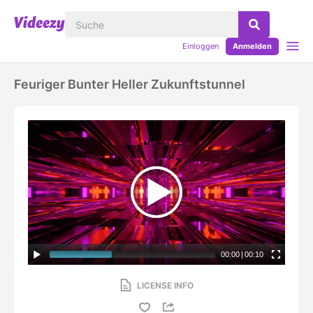
Einloggen
Anmelden
Feuriger Bunter Heller Zukunftstunnel
00:00
|
00:10
LICENSE INFO