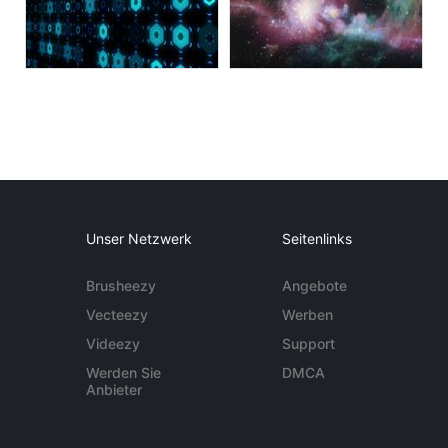
Unser Netzwerk
Seitenlinks
Brusheezy
Angebote
Vecteezy
Werben
Videezy
Support
Werden Sie
DMCA
Anbieter