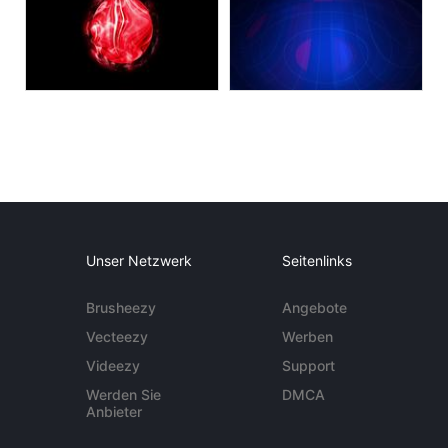
Unser Netzwerk
Seitenlinks
Brusheezy
Angebote
Vecteezy
Werben
Videezy
Support
Werden Sie
DMCA
Anbieter