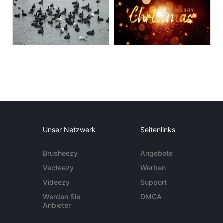
Unser Netzwerk
Seitenlinks
Brusheezy
Angebote
Vecteezy
Werben
Videezy
Support
Werden Sie
DMCA
Anbieter