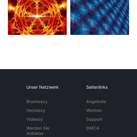
Unser Netzwerk
Seitenlinks
Brusheezy
Angebote
Vecteezy
Werben
Videezy
Support
Werden Sie
DMCA
Anbieter