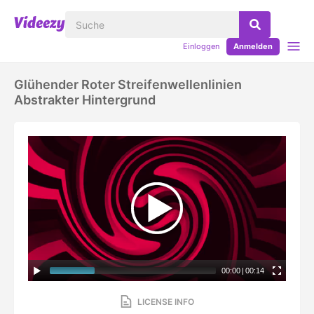
Einloggen
Anmelden
Glühender Roter Streifenwellenlinien
Abstrakter Hintergrund
00:00
|
00:14
LICENSE INFO