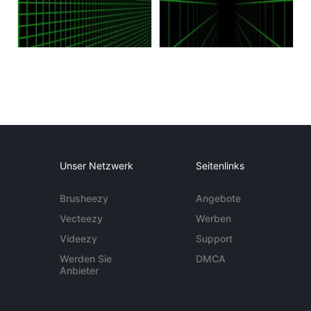
Unser Netzwerk
Seitenlinks
Brusheezy
Angebote
Vecteezy
Werben
Videezy
Support
Werden Sie
DMCA
Anbieter