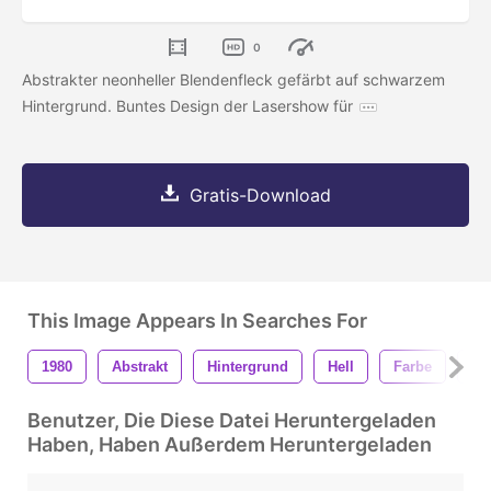
0
Abstrakter neonheller Blendenfleck gefärbt auf schwarzem
Hintergrund. Buntes Design der Lasershow für
Gratis-Download
This Image Appears In Searches For
1980
Abstrakt
Hintergrund
Hell
Farbe
Cy
Benutzer, Die Diese Datei Heruntergeladen
Haben, Haben Außerdem Heruntergeladen