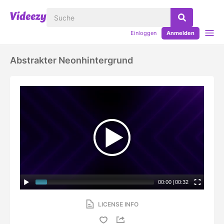
Einloggen
Anmelden
Abstrakter Neonhintergrund
00:00
|
00:32
LICENSE INFO