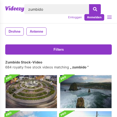
lose
Einloggen
Anmelden
Drohne
Antenne
Filters
Zumbido Stock-Video
684 royalty free stock videos matching
zumbido