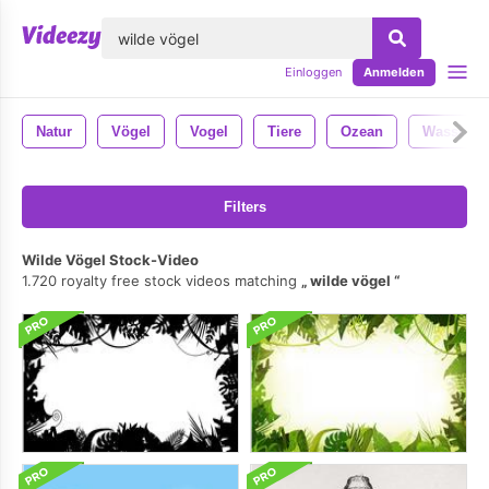
lose
Einloggen
Anmelden
Natur
Vögel
Vogel
Tiere
Ozean
Wasser
Filters
Wilde Vögel Stock-Video
1.720 royalty free stock videos matching
wilde vögel