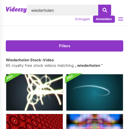
lose
Einloggen
Anmelden
Filters
Wiederholen Stock-Video
65 royalty free stock videos matching
wiederholen