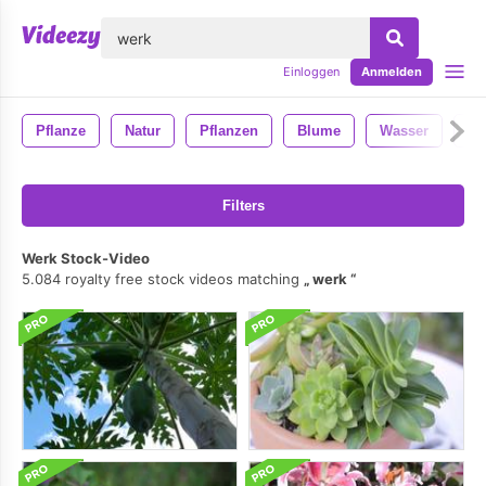
lose
Einloggen
Anmelden
Pflanze
Natur
Pflanzen
Blume
Wasser
Gr
Filters
Werk Stock-Video
5.084 royalty free stock videos matching
werk