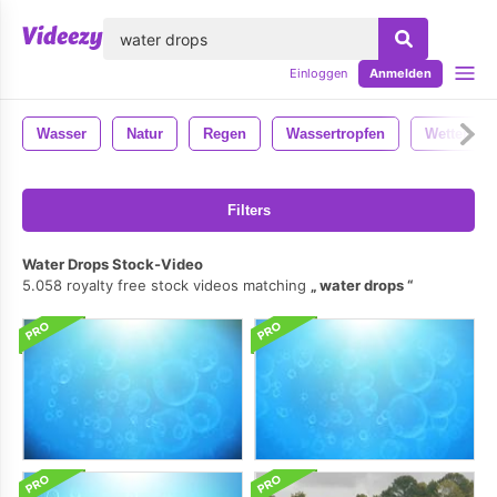
lose
Einloggen
Anmelden
Wasser
Natur
Regen
Wassertropfen
Wetter
Filters
Water Drops Stock-Video
5.058 royalty free stock videos matching
water drops