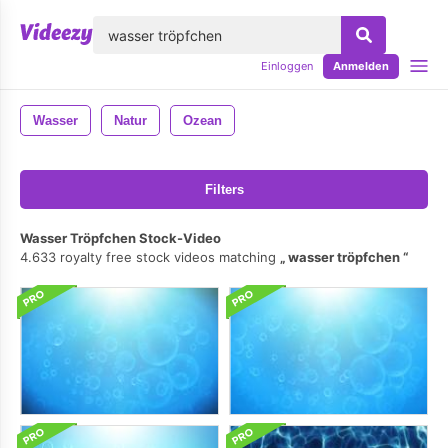
lose
Einloggen
Anmelden
Wasser
Natur
Ozean
Filters
Wasser Tröpfchen Stock-Video
4.633 royalty free stock videos matching
wasser tröpfchen