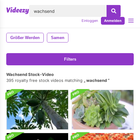
lose
Einloggen
Anmelden
Größer Werden
Samen
Filters
Wachsend Stock-Video
395 royalty free stock videos matching
wachsend