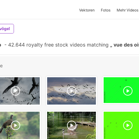
Vektoren
Fotos
Mehr Videos
vögel
o
-
42.644 royalty free stock videos matching
vue des o
be