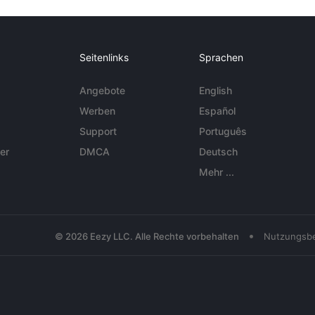
Seitenlinks
Sprachen
Angebote
English
Werben
Español
Support
Português
er
DMCA
Deutsch
Mehr ...
•
© 2026 Eezy LLC. Alle Rechte vorbehalten
Nutzungsb