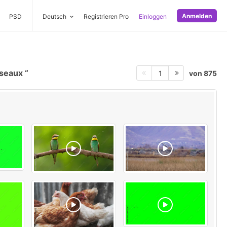
Anmelden
PSD
Deutsch
Registrieren Pro
Einloggen
iseaux
von 875
1