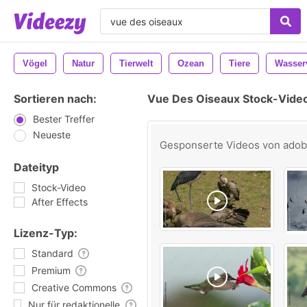
Vögel
Natur
Tierwelt
Ozean
Tiere
Wasser
Sortieren nach:
Vue Des Oiseaux Stock-Vide
Bester Treffer
Neueste
Gesponserte Videos von
ado
Dateityp
Stock-Video
After Effects
Lizenz-Typ:
Standard
Premium
Creative Commons
Nur für redaktionelle