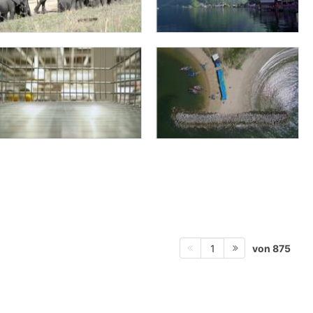
von 875
1