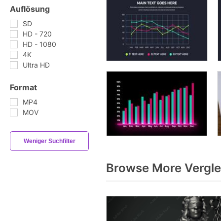
Auflösung
SD
HD - 720
HD - 1080
4K
Ultra HD
Format
MP4
MOV
Weniger Suchfilter
Browse More Vergle