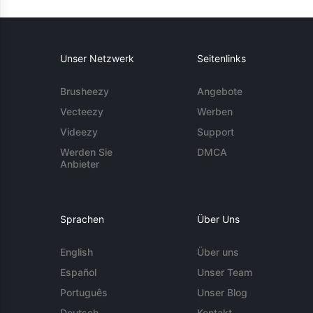
Unser Netzwerk
Seitenlinks
Brusheezy
Angebote
Vecteezy
Werben
Videezy
Support
Werden Sie
DMCA
Anbieter
Sprachen
Über Uns
English
Über uns
Español
Unser Team
Português
Unser Blog
Deutsch
Kontakt