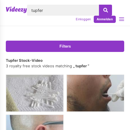
lose
Einloggen
Anmelden
Filters
Tupfer Stock-Video
3 royalty free stock videos matching
tupfer