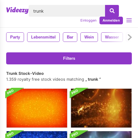
lose
Einloggen
Anmelden
Party
Lebensmittel
Bar
Wein
Wasser
Cock
Filters
Trunk Stock-Video
1.359 royalty free stock videos matching
trunk