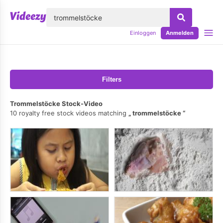
lose
Einloggen
Anmelden
Filters
Trommelstöcke Stock-Video
10 royalty free stock videos matching
trommelstöcke