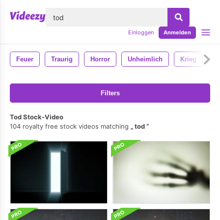
lose
Einloggen
Anmelden
Feuer
Traurig
Horror
Unheimlich
Krieg
B
Filters
Tod Stock-Video
104 royalty free stock videos matching
tod