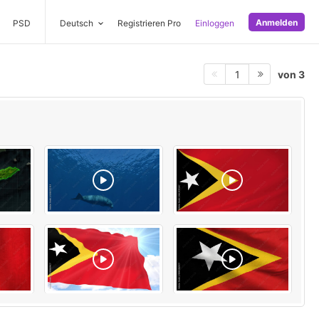
Anmelden
PSD
Deutsch
Registrieren Pro
Einloggen
von 3
1