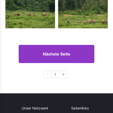
Nächste Seite
1
Unser Netzwerk
Seitenlinks