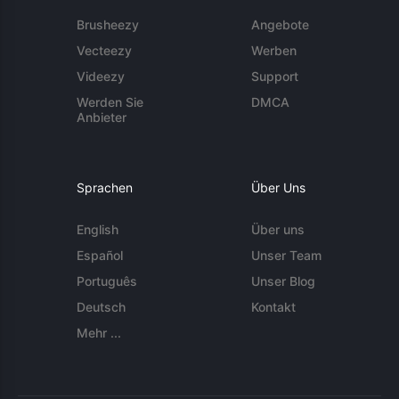
Brusheezy
Angebote
Vecteezy
Werben
Videezy
Support
Werden Sie
DMCA
Anbieter
Sprachen
Über Uns
English
Über uns
Español
Unser Team
Português
Unser Blog
Deutsch
Kontakt
Mehr ...