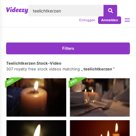
lose
Einloggen
Anmelden
Filters
Teelichtkerzen Stock-Video
307 royalty free stock videos matching
teelichtkerzen