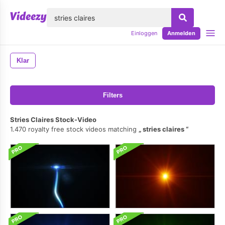
lose
Einloggen
Anmelden
Klar
Filters
Stries Claires Stock-Video
1.470 royalty free stock videos matching
stries claires