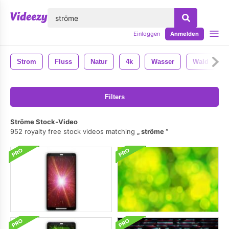
lose
Einloggen
Anmelden
Strom
Fluss
Natur
4k
Wasser
Wald
Filters
Ströme Stock-Video
952 royalty free stock videos matching
ströme