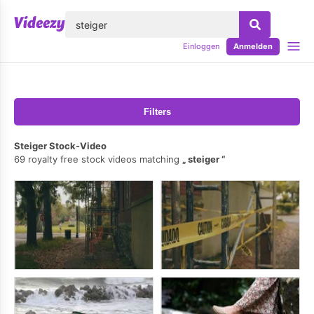
lose
Einloggen
Anmelden
Filters
Steiger Stock-Video
69 royalty free stock videos matching
steiger