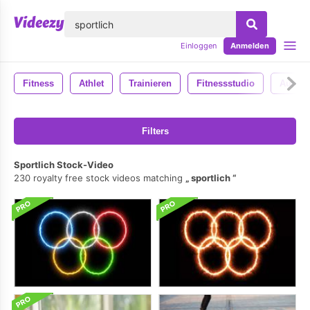
lose
Einloggen
Anmelden
Fitness
Athlet
Trainieren
Fitnessstudio
Ausarb
Filters
Sportlich Stock-Video
230 royalty free stock videos matching
sportlich