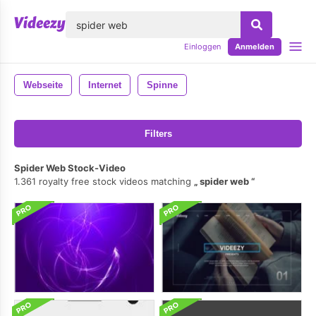
lose
Einloggen
Anmelden
Webseite
Internet
Spinne
Filters
Spider Web Stock-Video
1.361 royalty free stock videos matching
spider web