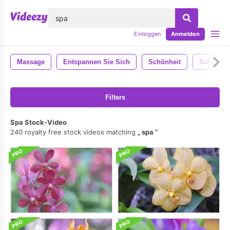
lose
Einloggen
Anmelden
Massage
Entspannen Sie Sich
Schönheit
Salon
Filters
Spa Stock-Video
240 royalty free stock videos matching
spa